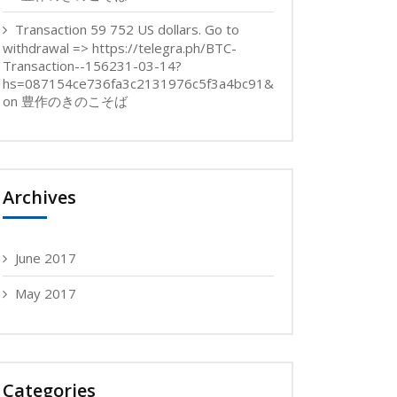
Transaction 59 752 US dollars. Gо tо
withdrаwаl => https://telegra.ph/BTC-
Transaction--156231-03-14?
hs=087154ce736fa3c2131976c5f3a4bc91&
on
豊作のきのこそば
Archives
June 2017
May 2017
Categories