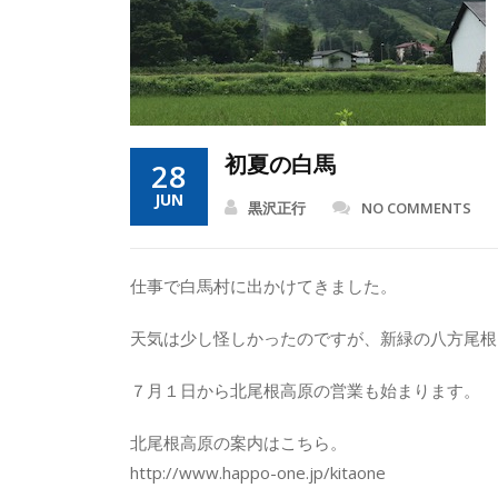
初夏の白馬
28
JUN
黒沢正行
NO COMMENTS
仕事で白馬村に出かけてきました。
天気は少し怪しかったのですが、新緑の八方尾根
７月１日から北尾根高原の営業も始まります。
北尾根高原の案内はこちら。
http://www.happo-one.jp/kitaone