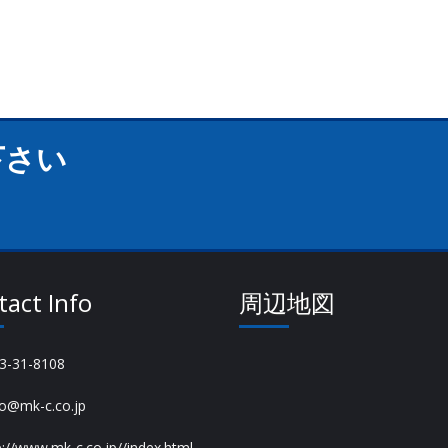
下さい
act Info
周辺地図
3-31-8108
o@mk-c.co.jp
p://www.mk-c.co.jp//index.html