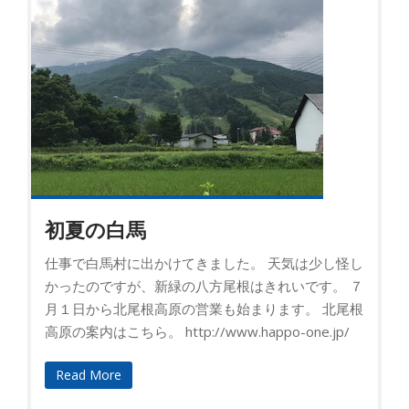
初夏の白馬
仕事で白馬村に出かけてきました。 天気は少し怪し
かったのですが、新緑の八方尾根はきれいです。 ７
月１日から北尾根高原の営業も始まります。 北尾根
高原の案内はこちら。 http://www.happo-one.jp/
Read More