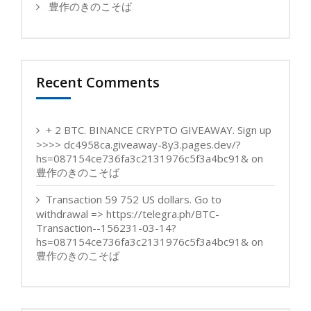
豊作のきのこそば
Recent Comments
+ 2 BTC. BINANCE CRYPTO GIVEAWAY. Sign up
>>>> dc4958ca.giveaway-8y3.pages.dev/?
hs=087154ce736fa3c2131976c5f3a4bc91&
on
豊作のきのこそば
Transaction 59 752 US dollars. Gо tо
withdrаwаl => https://telegra.ph/BTC-
Transaction--156231-03-14?
hs=087154ce736fa3c2131976c5f3a4bc91&
on
豊作のきのこそば