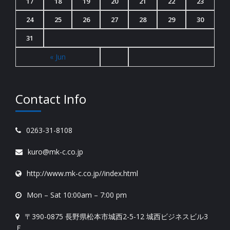
17
18
19
20
21
22
23
24
25
26
27
28
29
30
31
« Jun
Contact Info
0263-31-8108
kuro@mk-c.co.jp
http://www.mk-c.co.jp//index.html
Mon – Sat 10:00am – 7:00 pm
〒390-0875 長野県松本市城西2-5-12 城西ビジネスビル3
Ｆ